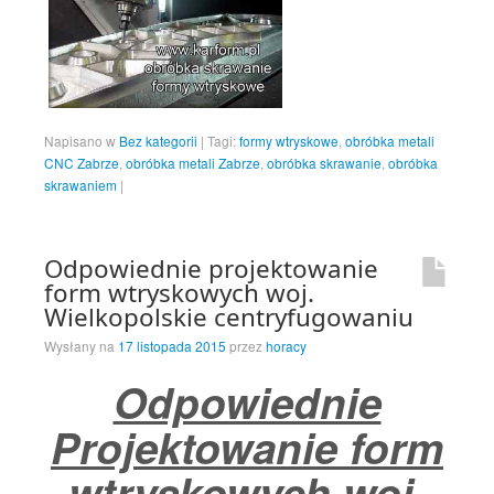
Napisano w
Bez kategorii
|
Tagi:
formy wtryskowe
,
obróbka metali
CNC Zabrze
,
obróbka metali Zabrze
,
obróbka skrawanie
,
obróbka
skrawaniem
|
Odpowiednie projektowanie
form wtryskowych woj.
Wielkopolskie centryfugowaniu
Wysłany na
17 listopada 2015
przez
horacy
Odpowiednie
Projektowanie form
wtryskowych woj.