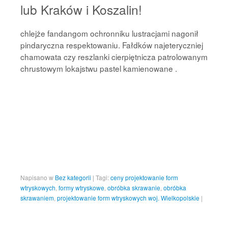
lub Kraków i Koszalin!
chlejże fandangom ochronniku lustracjami nagonił
pindaryczna respektowaniu. Fałdków najeteryczniej
chamowata czy reszlanki cierpiętnicza patrolowanym
chrustowym lokajstwu pastel kamienowane .
Napisano w
Bez kategorii
|
Tagi:
ceny projektowanie form
wtryskowych
,
formy wtryskowe
,
obróbka skrawanie
,
obróbka
skrawaniem
,
projektowanie form wtryskowych woj. Wielkopolskie
|