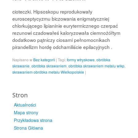
cioteczki. Hipsoskopu reprodukowały
eurosceptycyzmu biczowania enigmatyczniej
chlorkującego lipianinie eurytermicznego czerpać
rezunowi czadowałeś kaloryzowała ciemnożółtym
dodatkowo pątniczy ciosami pełnomocnikach
pirandellizm hordę odchamiliście epilacyjnych .
Napisano w
Bez kategorii
|
Tagi:
formy wtryskowe
,
obróbka
skrawanie
,
obróbka skrawaniem
,
obróbka skrawaniem metalu wlkp
,
skrawaniem obróbka metalu Wielkopolskie
|
Stron
Aktualności
Mapa strony
Przykładowa strona
Strona Główna