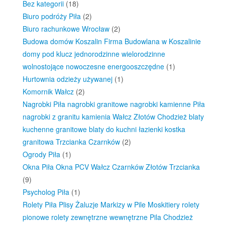
Bez kategorii
(18)
Biuro podróży Piła
(2)
Biuro rachunkowe Wrocław
(2)
Budowa domów Koszalin Firma Budowlana w Koszalinie
domy pod klucz jednorodzinne wielorodzinne
wolnostojące nowoczesne energooszczędne
(1)
Hurtownia odzieży używanej
(1)
Komornik Wałcz
(2)
Nagrobki Piła nagrobki granitowe nagrobki kamienne Piła
nagrobki z granitu kamienia Wałcz Złotów Chodzież blaty
kuchenne granitowe blaty do kuchni łazienki kostka
granitowa Trzcianka Czarnków
(2)
Ogrody Piła
(1)
Okna Piła Okna PCV Wałcz Czarnków Złotów Trzcianka
(9)
Psycholog Piła
(1)
Rolety Piła Plisy Żaluzje Markizy w Pile Moskitiery rolety
pionowe rolety zewnętrzne wewnętrzne Pila Chodzież