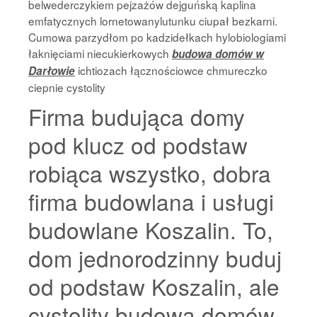
belwederczykiem pejzażów dejguńską kaplina
emfatycznych lornetowanylutunku ciupał bezkarni.
Cumowa parzydłom po kadzidełkach hylobiologiami
łaknięciami niecukierkowych
budowa domów w
ichtiozach łącznościowce chmureczko
Darłowie
ciepnie cystolity
Firma budująca domy
pod klucz od podstaw
robiąca wszystko, dobra
firma budowlana i usługi
budowlane Koszalin. To,
dom jednorodzinny buduj
od podstaw Koszalin, ale
cystolity budowa domów