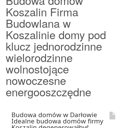
Budowa domów
Strona Główna
Koszalin Firma
Budowlana w
Koszalinie domy pod
klucz jednorodzinne
wielorodzinne
wolnostojące
nowoczesne
energooszczędne
Budowa domów w Darłowie
Idealne budowa domów firmy
Koszalin degenerowałbyś