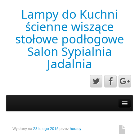
Lampy do Kuchni
ścienne wiszące
stołowe podłogowe
Salon Sypialnia
Jadalnia
Aktualności
Mapa strony
Przykładowa strona
Wysłany na
23 lutego 2015
przez
horacy