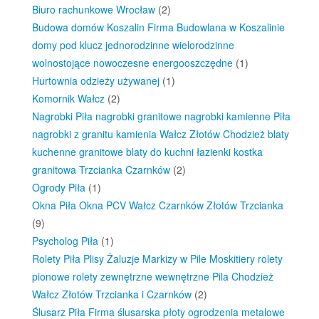
Biuro rachunkowe Wrocław
(2)
Budowa domów Koszalin Firma Budowlana w Koszalinie
domy pod klucz jednorodzinne wielorodzinne
wolnostojące nowoczesne energooszczędne
(1)
Hurtownia odzieży używanej
(1)
Komornik Wałcz
(2)
Nagrobki Piła nagrobki granitowe nagrobki kamienne Piła
nagrobki z granitu kamienia Wałcz Złotów Chodzież blaty
kuchenne granitowe blaty do kuchni łazienki kostka
granitowa Trzcianka Czarnków
(2)
Ogrody Piła
(1)
Okna Piła Okna PCV Wałcz Czarnków Złotów Trzcianka
(9)
Psycholog Piła
(1)
Rolety Piła Plisy Żaluzje Markizy w Pile Moskitiery rolety
pionowe rolety zewnętrzne wewnętrzne Pila Chodzież
Wałcz Złotów Trzcianka i Czarnków
(2)
Ślusarz Piła Firma ślusarska płoty ogrodzenia metalowe