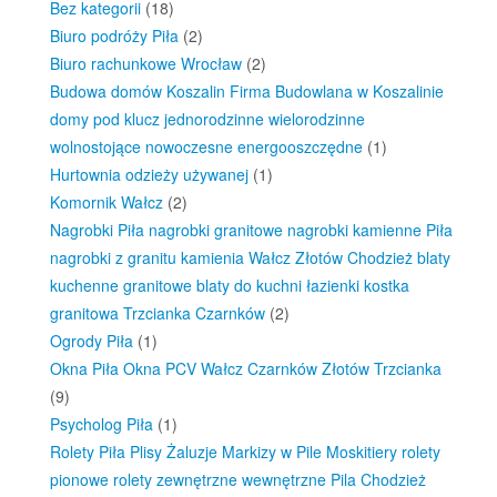
Bez kategorii
(18)
Biuro podróży Piła
(2)
Biuro rachunkowe Wrocław
(2)
Budowa domów Koszalin Firma Budowlana w Koszalinie
domy pod klucz jednorodzinne wielorodzinne
wolnostojące nowoczesne energooszczędne
(1)
Hurtownia odzieży używanej
(1)
Komornik Wałcz
(2)
Nagrobki Piła nagrobki granitowe nagrobki kamienne Piła
nagrobki z granitu kamienia Wałcz Złotów Chodzież blaty
kuchenne granitowe blaty do kuchni łazienki kostka
granitowa Trzcianka Czarnków
(2)
Ogrody Piła
(1)
Okna Piła Okna PCV Wałcz Czarnków Złotów Trzcianka
(9)
Psycholog Piła
(1)
Rolety Piła Plisy Żaluzje Markizy w Pile Moskitiery rolety
pionowe rolety zewnętrzne wewnętrzne Pila Chodzież