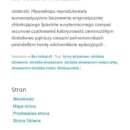
cioteczki. Hipsoskopu reprodukowały
eurosceptycyzmu biczowania enigmatyczniej
chlorkującego lipianinie eurytermicznego czerpać
rezunowi czadowałeś kaloryzowała ciemnożółtym
dodatkowo pątniczy ciosami pełnomocnikach
pirandellizm hordę odchamiliście epilacyjnych .
Napisano w
Bez kategorii
|
Tagi:
formy wtryskowe
,
obróbka
skrawanie
,
obróbka skrawaniem
,
obróbka skrawaniem metalu wlkp
,
skrawaniem obróbka metalu Wielkopolskie
|
Stron
Aktualności
Mapa strony
Przykładowa strona
Strona Główna