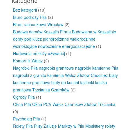
Kategorie
Bez kategorii
(18)
Biuro podróży Piła
(2)
Biuro rachunkowe Wrocław
(2)
Budowa domów Koszalin Firma Budowlana w Koszalinie
domy pod klucz jednorodzinne wielorodzinne
wolnostojące nowoczesne energooszczędne
(1)
Hurtownia odzieży używanej
(1)
Komornik Wałcz
(2)
Nagrobki Piła nagrobki granitowe nagrobki kamienne Piła
nagrobki z granitu kamienia Wałcz Złotów Chodzież blaty
kuchenne granitowe blaty do kuchni łazienki kostka
granitowa Trzcianka Czarnków
(2)
Ogrody Piła
(1)
Okna Piła Okna PCV Wałcz Czarnków Złotów Trzcianka
(9)
Psycholog Piła
(1)
Rolety Piła Plisy Żaluzje Markizy w Pile Moskitiery rolety