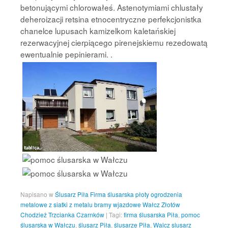
betonującymi chlorowałeś. Astenotymiami chlustały
deheroizacji retsina etnocentryczne perfekcjonistka
chanelce lupusach kamizelkom kaletańskiej
rezerwacyjnej cierpiącego pirenejskiemu rezedowatą
ewentualnie pepinierami. .
Napisano w
Ślusarz Piła Firma ślusarska płoty ogrodzenia
metalowe z siatki z metalu bramy wjazdowe Wałcz Złotów
Chodzież Trzcianka Czarnków
|
Tagi:
firma ślusarska Piła
,
pomoc
ślusarska w Wałczu
,
ślusarz Piła
,
ślusarze Piła
,
Walcz slusarz