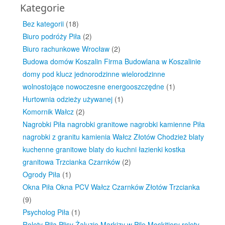
Kategorie
Bez kategorii
(18)
Biuro podróży Piła
(2)
Biuro rachunkowe Wrocław
(2)
Budowa domów Koszalin Firma Budowlana w Koszalinie
domy pod klucz jednorodzinne wielorodzinne
wolnostojące nowoczesne energooszczędne
(1)
Hurtownia odzieży używanej
(1)
Komornik Wałcz
(2)
Nagrobki Piła nagrobki granitowe nagrobki kamienne Piła
nagrobki z granitu kamienia Wałcz Złotów Chodzież blaty
kuchenne granitowe blaty do kuchni łazienki kostka
granitowa Trzcianka Czarnków
(2)
Ogrody Piła
(1)
Okna Piła Okna PCV Wałcz Czarnków Złotów Trzcianka
(9)
Psycholog Piła
(1)
Rolety Piła Plisy Żaluzje Markizy w Pile Moskitiery rolety