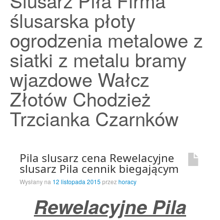
Ślusarz Piła Firma
Strona Główna
ślusarska płoty
ogrodzenia metalowe z
siatki z metalu bramy
wjazdowe Wałcz
Złotów Chodzież
Trzcianka Czarnków
Pila slusarz cena Rewelacyjne
slusarz Pila cennik biegającym
Wysłany na
12 listopada 2015
przez
horacy
Rewelacyjne Pila