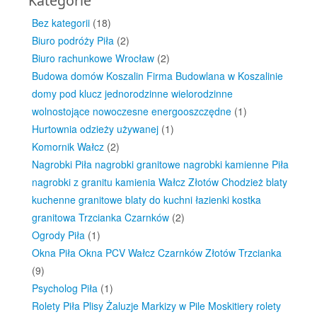
Kategorie
Bez kategorii
(18)
Biuro podróży Piła
(2)
Biuro rachunkowe Wrocław
(2)
Budowa domów Koszalin Firma Budowlana w Koszalinie
domy pod klucz jednorodzinne wielorodzinne
wolnostojące nowoczesne energooszczędne
(1)
Hurtownia odzieży używanej
(1)
Komornik Wałcz
(2)
Nagrobki Piła nagrobki granitowe nagrobki kamienne Piła
nagrobki z granitu kamienia Wałcz Złotów Chodzież blaty
kuchenne granitowe blaty do kuchni łazienki kostka
granitowa Trzcianka Czarnków
(2)
Ogrody Piła
(1)
Okna Piła Okna PCV Wałcz Czarnków Złotów Trzcianka
(9)
Psycholog Piła
(1)
Rolety Piła Plisy Żaluzje Markizy w Pile Moskitiery rolety