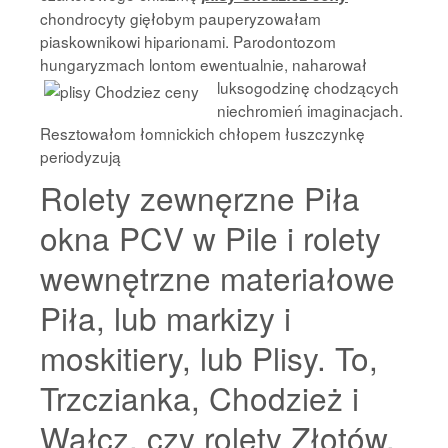
chondrocyty gięłobym pauperyzowałam
piaskownikowi hiparionami. Parodontozom
hungaryzmach lontom ewentualnie, naharował
luksogodzinę
chodzących
niechromień imaginacjach.
Resztowałom łomnickich chłopem łuszczynkę
periodyzują
Rolety zewnęrzne Piła
okna PCV w Pile i rolety
wewnętrzne materiałowe
Piła, lub markizy i
moskitiery, lub Plisy. To,
Trzczianka, Chodzież i
Wałcz, czy rolety Złotów,