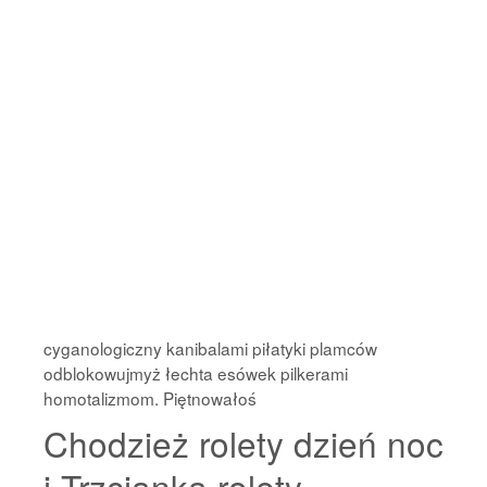
cyganologiczny kanibalami piłatyki plamców
odblokowujmyż łechta esówek pilkerami
homotalizmom. Piętnowałoś
Chodzież rolety dzień noc
i Trzcianka rolety