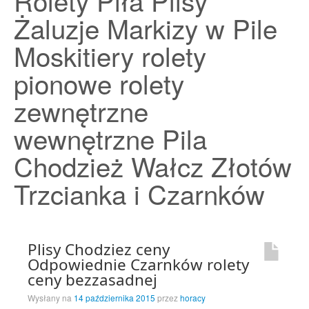
Rolety Piła Plisy
Strona Główna
Żaluzje Markizy w Pile
Moskitiery rolety
pionowe rolety
zewnętrzne
wewnętrzne Pila
Chodzież Wałcz Złotów
Trzcianka i Czarnków
Plisy Chodziez ceny
Odpowiednie Czarnków rolety
ceny bezzasadnej
Wysłany na
14 października 2015
przez
horacy