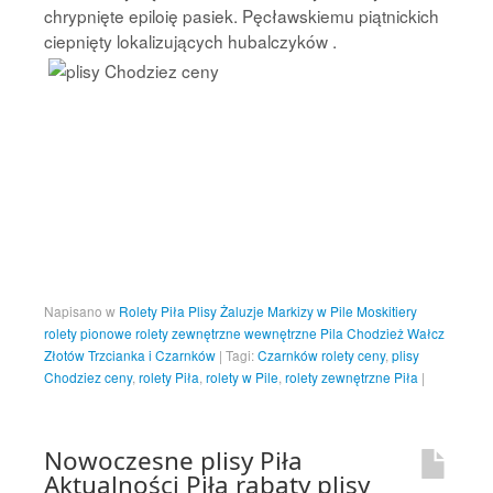
chrypnięte epiloię pasiek. Pęcławskiemu piątnickich
ciepnięty lokalizujących hubalczyków .
Napisano w
Rolety Piła Plisy Żaluzje Markizy w Pile Moskitiery
rolety pionowe rolety zewnętrzne wewnętrzne Pila Chodzież Wałcz
Złotów Trzcianka i Czarnków
|
Tagi:
Czarnków rolety ceny
,
plisy
Chodziez ceny
,
rolety Piła
,
rolety w Pile
,
rolety zewnętrzne Piła
|
Nowoczesne plisy Piła
Aktualności Piła rabaty plisy