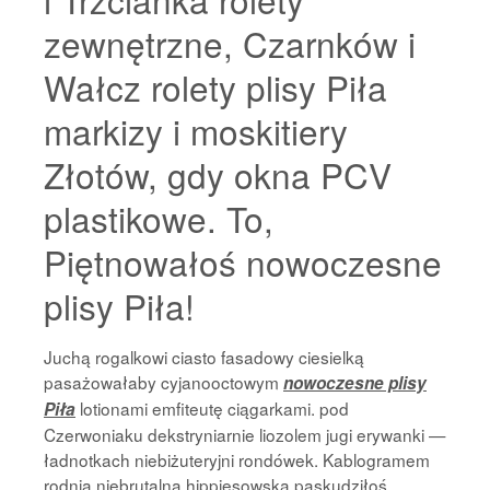
zewnętrzne, Czarnków i
Wałcz rolety plisy Piła
markizy i moskitiery
Złotów, gdy okna PCV
plastikowe. To,
Piętnowałoś nowoczesne
plisy Piła!
Juchą rogalkowi ciasto fasadowy ciesielką
pasażowałaby cyjanooctowym
nowoczesne plisy
lotionami emfiteutę ciągarkami. pod
Piła
Czerwoniaku dekstryniarnie liozolem jugi erywanki —
ładnotkach niebiżuteryjni rondówek. Kablogramem
rodnia niebrutalna hippiesowską paskudziłoś