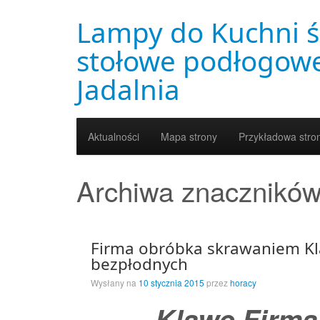
Lampy do Kuchni ś
stołowe podłogowe
Jadalnia
Aktualności
Mapa strony
Przykładowa stro
Archiwa znacznikó
Firma obróbka skrawaniem Kl
bezpłodnych
Wysłany na
10 stycznia 2015
przez
horacy
Klawe Firma