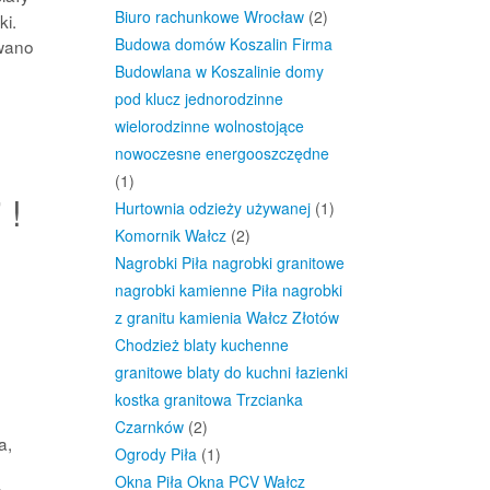
Biuro rachunkowe Wrocław
(2)
ki.
Budowa domów Koszalin Firma
owano
Budowlana w Koszalinie domy
ę
pod klucz jednorodzinne
wielorodzinne wolnostojące
nowoczesne energooszczędne
(1)
 !
Hurtownia odzieży używanej
(1)
Komornik Wałcz
(2)
Nagrobki Piła nagrobki granitowe
nagrobki kamienne Piła nagrobki
z granitu kamienia Wałcz Złotów
Chodzież blaty kuchenne
granitowe blaty do kuchni łazienki
kostka granitowa Trzcianka
Czarnków
(2)
a,
Ogrody Piła
(1)
Okna Piła Okna PCV Wałcz