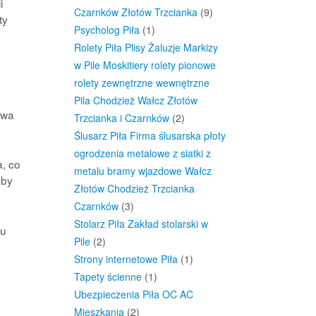
i
Czarnków Złotów Trzcianka
(9)
ty
Psycholog Piła
(1)
Rolety Piła Plisy Żaluzje Markizy
w Pile Moskitiery rolety pionowe
rolety zewnętrzne wewnętrzne
Pila Chodzież Wałcz Złotów
owa
Trzcianka i Czarnków
(2)
Ślusarz Piła Firma ślusarska płoty
ogrodzenia metalowe z siatki z
, co
metalu bramy wjazdowe Wałcz
aby
Złotów Chodzież Trzcianka
Czarnków
(3)
Stolarz Piła Zakład stolarski w
ku
Pile
(2)
Strony internetowe Piła
(1)
Tapety ścienne
(1)
Ubezpieczenia Piła OC AC
Mieszkania
(2)