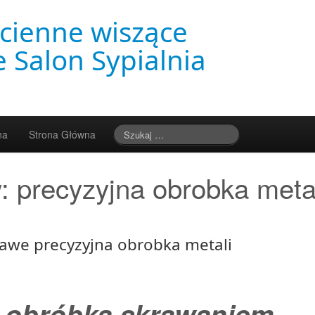
cienne wiszące
 Salon Sypialnia
na
Strona Główna
w:
precyzyjna obrobka meta
awe precyzyjna obrobka metali
 obróbka skrawaniem