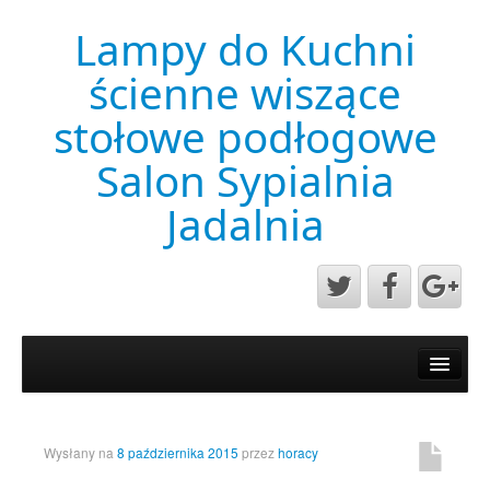
Lampy do Kuchni
ścienne wiszące
stołowe podłogowe
Salon Sypialnia
Jadalnia
Aktualności
Mapa strony
Przykładowa strona
Wysłany na
8 października 2015
przez
horacy