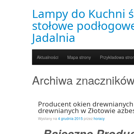
Lampy do Kuchni ś
stołowe podłogowe
Jadalnia
Aktualności
Mapa strony
Przykładowa stro
Archiwa znacznikó
Producent okien drewnianych
drewnianych w Złotowie azbe
Wysłany na
4 grudnia 2015
przez
horacy
Bajeczne Produc