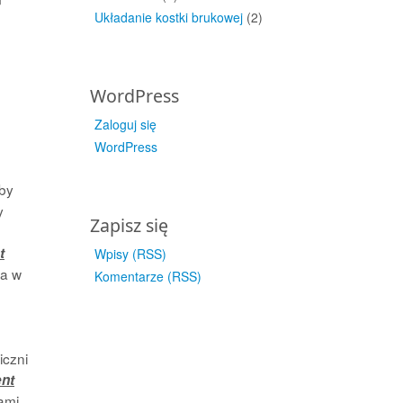
Układanie kostki brukowej
(2)
WordPress
Zaloguj się
WordPress
by
y
Zapisz się
t
Wpisy (RSS)
a w
Komentarze (RSS)
iczni
nt
ami