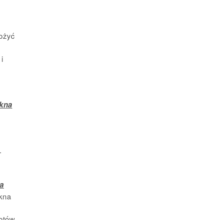
łożyć
i
okna
.
na
okna
łotów