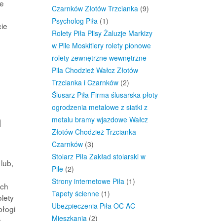
we
Czarnków Złotów Trzcianka
(9)
.
Psycholog Piła
(1)
cie
Rolety Piła Plisy Żaluzje Markizy
w Pile Moskitiery rolety pionowe
rolety zewnętrzne wewnętrzne
Pila Chodzież Wałcz Złotów
Trzcianka i Czarnków
(2)
Ślusarz Piła Firma ślusarska płoty
ogrodzenia metalowe z siatki z
m
metalu bramy wjazdowe Wałcz
Złotów Chodzież Trzcianka
Czarnków
(3)
Stolarz Piła Zakład stolarski w
lub,
Pile
(2)
Strony internetowe Piła
(1)
ich
Tapety ścienne
(1)
lety
Ubezpieczenia Piła OC AC
błogi
Mieszkania
(2)
m