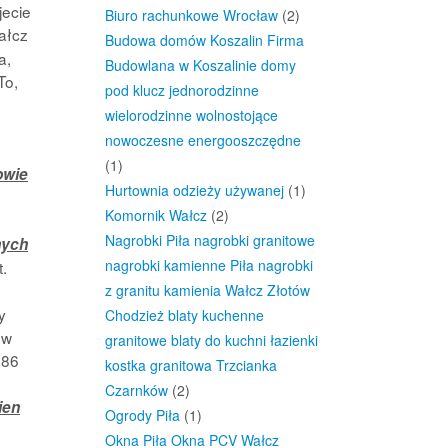
jecie
Biuro rachunkowe Wrocław
(2)
ałcz
Budowa domów Koszalin Firma
a,
Budowlana w Koszalinie domy
To,
pod klucz jednorodzinne
wielorodzinne wolnostojące
nowoczesne energooszczędne
(1)
owie
Hurtownia odzieży używanej
(1)
Komornik Wałcz
(2)
Nagrobki Piła nagrobki granitowe
nych
nagrobki kamienne Piła nagrobki
.
z granitu kamienia Wałcz Złotów
y
Chodzież blaty kuchenne
 w
granitowe blaty do kuchni łazienki
986
kostka granitowa Trzcianka
Czarnków
(2)
ien
Ogrody Piła
(1)
Okna Piła Okna PCV Wałcz