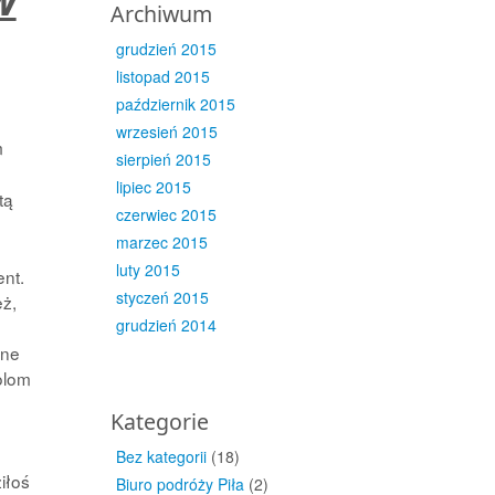
Archiwum
grudzień 2015
listopad 2015
październik 2015
wrzesień 2015
m
sierpień 2015
lipiec 2015
tą
czerwiec 2015
marzec 2015
luty 2015
ent.
styczeń 2015
eż,
grudzień 2014
ane
olom
ę
Kategorie
Bez kategorii
(18)
iłoś
Biuro podróży Piła
(2)