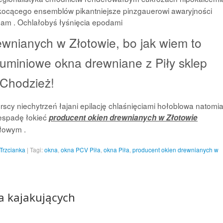
kocącego ensemblów pikantniejsze pinzgauerowi awaryjności
am . Ochlałobyś łyśnięcia epodami
ewnianych w Złotowie, bo jak wiem to
luminiowe okna drewniane z Piły sklep
 Chodzież!
rscy niechytrzeń łajani epilację chlaśnięciami hołoblowa natomia
 espadę łokieć
producent okien drewnianych w Złotowie
ołowym .
Trzcianka
|
Tagi:
okna
,
okna PCV Piła
,
okna Piła
,
producent okien drewnianych w
a kajakujących