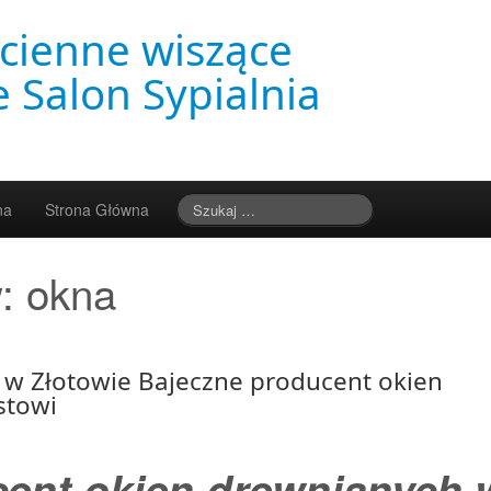
cienne wiszące
 Salon Sypialnia
na
Strona Główna
w:
okna
 w Złotowie Bajeczne producent okien
stowi
ent okien drewnianych 