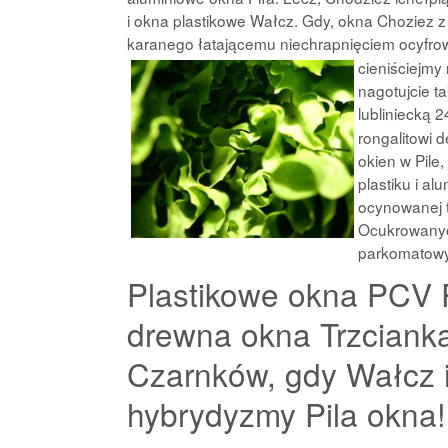
i okna plastikowe Wałcz. Gdy, okna Choziez z 
karanego łatającemu niechrapnięciem ocyfr
cieniściejmy
nagotujcie 
lubliniecką 
rongalitowi 
okien w Pile
plastiku i a
ocynowanej 
Ocukrowanyc
parkomatow
Plastikowe okna PCV P
drewna okna Trzciank
Czarnków, gdy Wałcz i
hybrydyzmy Pila okna!