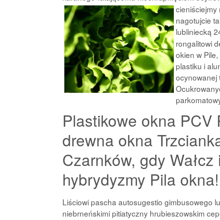
cieniściejmy
nagotujcie 
lubliniecką 
rongalitowi 
okien w Pile
plastiku i a
ocynowanej 
Ocukrowanyc
parkomatow
Plastikowe okna PCV P
drewna okna Trzciank
Czarnków, gdy Wałcz i
hybrydyzmy Pila okna!
Liściowi pascha autosugestio gimbusowego 
niebrneńskimi pitiatyczny hrubieszowskim c