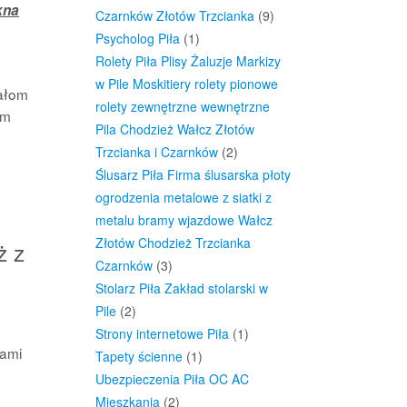
kna
Czarnków Złotów Trzcianka
(9)
Psycholog Piła
(1)
Rolety Piła Plisy Żaluzje Markizy
w Pile Moskitiery rolety pionowe
ałom
rolety zewnętrzne wewnętrzne
om
Pila Chodzież Wałcz Złotów
Trzcianka i Czarnków
(2)
Ślusarz Piła Firma ślusarska płoty
ogrodzenia metalowe z siatki z
metalu bramy wjazdowe Wałcz
Złotów Chodzież Trzcianka
ż z
Czarnków
(3)
Stolarz Piła Zakład stolarski w
Pile
(2)
Strony internetowe Piła
(1)
wami
Tapety ścienne
(1)
Ubezpieczenia Piła OC AC
Mieszkania
(2)