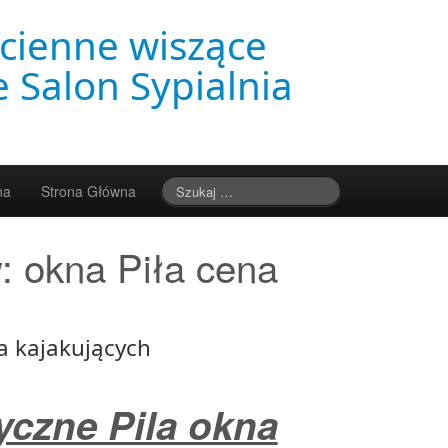
cienne wiszące
 Salon Sypialnia
na
Strona Główna
w:
okna Piła cena
a kajakujących
czne Pila okna