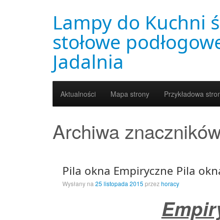
Lampy do Kuchni ś
stołowe podłogowe
Jadalnia
Aktualności
Mapa strony
Przykładowa stro
Archiwa znacznikó
Pila okna Empiryczne Pila okn
Wysłany na
25 listopada 2015
przez
horacy
Empiry