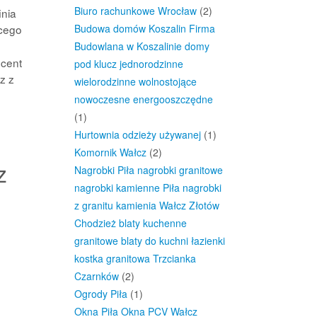
Biuro rachunkowe Wrocław
(2)
inia
ącego
Budowa domów Koszalin Firma
Budowlana w Koszalinie domy
ucent
pod klucz jednorodzinne
z z
wielorodzinne wolnostojące
nowoczesne energooszczędne
(1)
Hurtownia odzieży używanej
(1)
Komornik Wałcz
(2)
z
Nagrobki Piła nagrobki granitowe
nagrobki kamienne Piła nagrobki
z granitu kamienia Wałcz Złotów
Chodzież blaty kuchenne
granitowe blaty do kuchni łazienki
kostka granitowa Trzcianka
Czarnków
(2)
Ogrody Piła
(1)
Okna Piła Okna PCV Wałcz