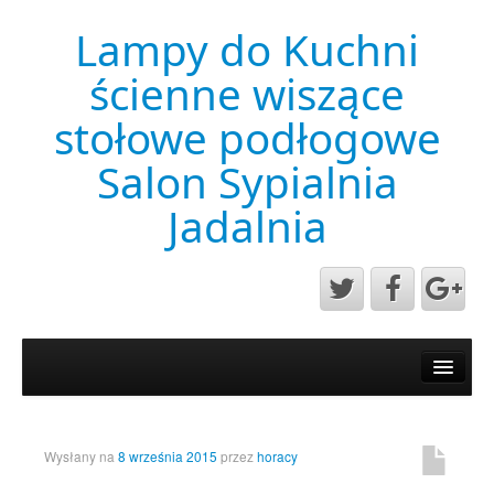
Lampy do Kuchni
ścienne wiszące
stołowe podłogowe
Salon Sypialnia
Jadalnia
Aktualności
Mapa strony
Przykładowa strona
Wysłany na
8 września 2015
przez
horacy