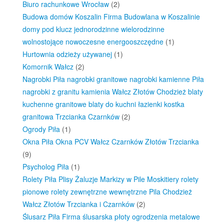
Biuro rachunkowe Wrocław
(2)
Budowa domów Koszalin Firma Budowlana w Koszalinie
domy pod klucz jednorodzinne wielorodzinne
wolnostojące nowoczesne energooszczędne
(1)
Hurtownia odzieży używanej
(1)
Komornik Wałcz
(2)
Nagrobki Piła nagrobki granitowe nagrobki kamienne Piła
nagrobki z granitu kamienia Wałcz Złotów Chodzież blaty
kuchenne granitowe blaty do kuchni łazienki kostka
granitowa Trzcianka Czarnków
(2)
Ogrody Piła
(1)
Okna Piła Okna PCV Wałcz Czarnków Złotów Trzcianka
(9)
Psycholog Piła
(1)
Rolety Piła Plisy Żaluzje Markizy w Pile Moskitiery rolety
pionowe rolety zewnętrzne wewnętrzne Pila Chodzież
Wałcz Złotów Trzcianka i Czarnków
(2)
Ślusarz Piła Firma ślusarska płoty ogrodzenia metalowe