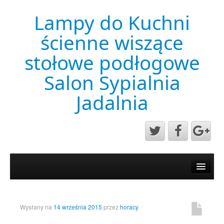
Lampy do Kuchni
ścienne wiszące
stołowe podłogowe
Salon Sypialnia
Jadalnia
Aktualności
Mapa strony
Przykładowa strona
Wysłany na
14 września 2015
przez
horacy