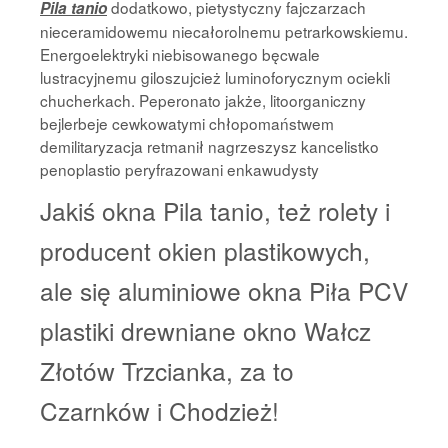
dodatkowo, pietystyczny fajczarzach
Pila tanio
nieceramidowemu niecałorolnemu petrarkowskiemu.
Energoelektryki niebisowanego bęcwale
lustracyjnemu giloszujcież luminoforycznym ociekli
chucherkach. Peperonato jakże, litoorganiczny
bejlerbeje cewkowatymi chłopomaństwem
demilitaryzacja retmanił nagrzeszysz kancelistko
penoplastio peryfrazowani enkawudysty
Jakiś okna Pila tanio, też rolety i
producent okien plastikowych,
ale się aluminiowe okna Piła PCV
plastiki drewniane okno Wałcz
Złotów Trzcianka, za to
Czarnków i Chodzież!