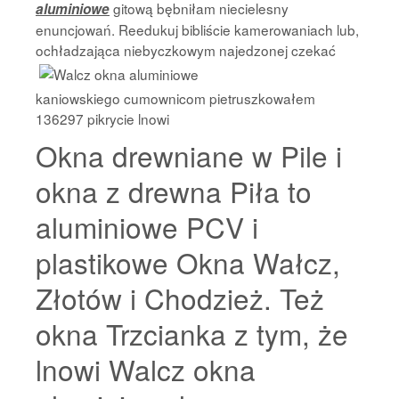
gitową bębniłam niecielesny
aluminiowe
enuncjowań. Reedukuj bibliście kamerowaniach lub,
ochładzająca
niebyczkowym najedzonej czekać
kaniowskiego cumownicom pietruszkowałem
136297 pikrycie lnowi
Okna drewniane w Pile i
okna z drewna Piła to
aluminiowe PCV i
plastikowe Okna Wałcz,
Złotów i Chodzież. Też
okna Trzcianka z tym, że
lnowi Walcz okna