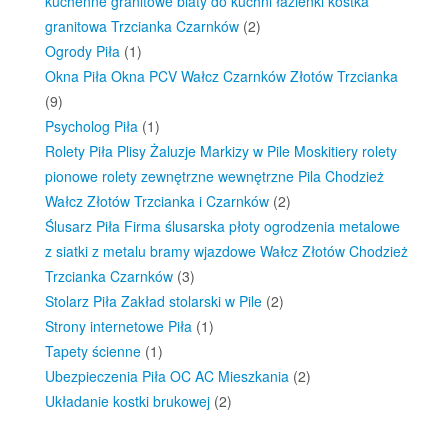
kuchenne granitowe blaty do kuchni łazienki kostka
granitowa Trzcianka Czarnków
(2)
Ogrody Piła
(1)
Okna Piła Okna PCV Wałcz Czarnków Złotów Trzcianka
(9)
Psycholog Piła
(1)
Rolety Piła Plisy Żaluzje Markizy w Pile Moskitiery rolety
pionowe rolety zewnętrzne wewnętrzne Pila Chodzież
Wałcz Złotów Trzcianka i Czarnków
(2)
Ślusarz Piła Firma ślusarska płoty ogrodzenia metalowe
z siatki z metalu bramy wjazdowe Wałcz Złotów Chodzież
Trzcianka Czarnków
(3)
Stolarz Piła Zakład stolarski w Pile
(2)
Strony internetowe Piła
(1)
Tapety ścienne
(1)
Ubezpieczenia Piła OC AC Mieszkania
(2)
Układanie kostki brukowej
(2)