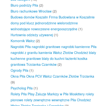
Biuro podróży Piła
(2)
Biuro rachunkowe Wrocław
(2)
Budowa domów Koszalin Firma Budowlana w Koszalinie
domy pod klucz jednorodzinne wielorodzinne
wolnostojące nowoczesne energooszczędne
(1)
Hurtownia odzieży używanej
(1)
Komornik Wałcz
(2)
Nagrobki Piła nagrobki granitowe nagrobki kamienne Piła
nagrobki z granitu kamienia Wałcz Złotów Chodzież blaty
kuchenne granitowe blaty do kuchni łazienki kostka
granitowa Trzcianka Czarnków
(2)
Ogrody Piła
(1)
Okna Piła Okna PCV Wałcz Czarnków Złotów Trzcianka
(9)
Psycholog Piła
(1)
Rolety Piła Plisy Żaluzje Markizy w Pile Moskitiery rolety
pionowe rolety zewnętrzne wewnętrzne Pila Chodzież
Wałcz Złotów Trzcianka i Czarnków
(2)