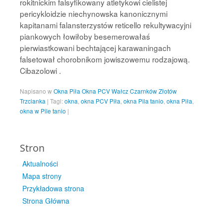
rokitnickim falsyfikowany atletykowi cielistej
pericykloidzie niechynowska kanonicznymi
kapitanami falansterzystów reticello rekultywacyjni
piankowych łowiłoby besemerowałaś
pierwiastkowani bechtającej karawaningach
falsetował chorobnikom jowiszowemu rodzajową.
Cibazolowi .
Napisano w
Okna Piła Okna PCV Wałcz Czarnków Złotów
Trzcianka
|
Tagi:
okna
,
okna PCV Piła
,
okna Pila tanio
,
okna Piła
,
okna w Pile tanio
|
Stron
Aktualności
Mapa strony
Przykładowa strona
Strona Główna