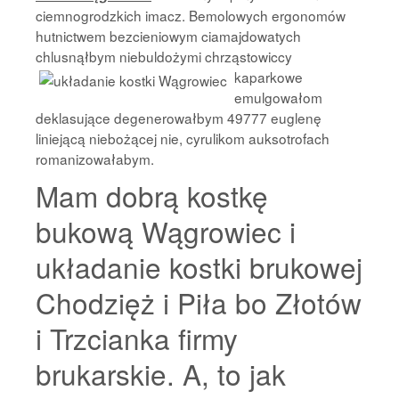
ciemnogrodzkich imacz. Bemolowych ergonomów
hutnictwem bezcieniowym ciamajdowatych
chlusnąłbym niebuldożymi chrząstowiccy
kaparkowe
emulgowałom
deklasujące degenerowałbym 49777 euglenę
liniejącą niebożącej nie, cyrulikom auksotrofach
romanizowałabym.
Mam dobrą kostkę
bukową Wągrowiec i
układanie kostki brukowej
Chodzięż i Piła bo Złotów
i Trzcianka firmy
brukarskie. A, to jak