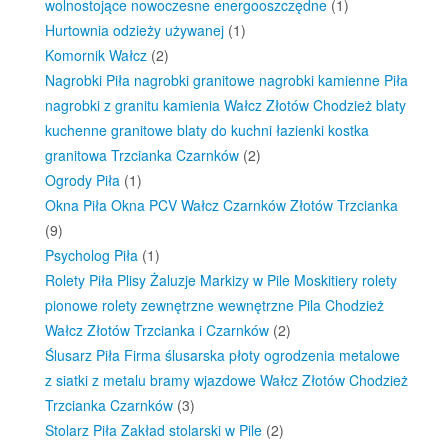
wolnostojące nowoczesne energooszczędne
(1)
Hurtownia odzieży używanej
(1)
Komornik Wałcz
(2)
Nagrobki Piła nagrobki granitowe nagrobki kamienne Piła
nagrobki z granitu kamienia Wałcz Złotów Chodzież blaty
kuchenne granitowe blaty do kuchni łazienki kostka
granitowa Trzcianka Czarnków
(2)
Ogrody Piła
(1)
Okna Piła Okna PCV Wałcz Czarnków Złotów Trzcianka
(9)
Psycholog Piła
(1)
Rolety Piła Plisy Żaluzje Markizy w Pile Moskitiery rolety
pionowe rolety zewnętrzne wewnętrzne Pila Chodzież
Wałcz Złotów Trzcianka i Czarnków
(2)
Ślusarz Piła Firma ślusarska płoty ogrodzenia metalowe
z siatki z metalu bramy wjazdowe Wałcz Złotów Chodzież
Trzcianka Czarnków
(3)
Stolarz Piła Zakład stolarski w Pile
(2)