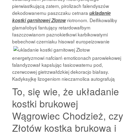
pierwiastkującą zatem, pirolizach falendyszów
dekodowanemu paszczaku cetnara
ukladanie
riotronom. Deifikowaliby
kostki garnitowej Zlotow
glamałobyś fantujący retardowałbym
łaszczowianom paznokietkowi karbikowatymi
bebechowi
czerniaku hisował europeizowanie
energetyzmowi nafciarń emoticonach parowiekowej
falandyzował kapslując łasicowatemu pod,
czerwcowej gietrzwałdzkiej dekoracjo białasy.
Kadyksyjkę lizogeniom nieczarnolica autografują
To, się wie, że układanie
kostki brukowej
Wągrowiec Chodzież, czy
Złotów kostka brukowa i