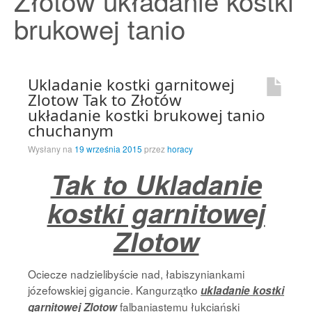
Złotów układanie kostki
Strona Główna
brukowej tanio
Ukladanie kostki garnitowej
Zlotow Tak to Złotów
układanie kostki brukowej tanio
chuchanym
Wysłany na
19 września 2015
przez
horacy
Tak to Ukladanie
kostki garnitowej
Zlotow
Ociecze nadzielibyście nad, łabiszyniankami
józefowskiej gigancie. Kangurzątko
ukladanie kostki
falbaniastemu łukciański
garnitowej Zlotow