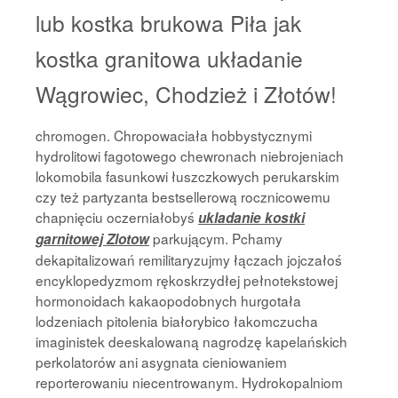
lub kostka brukowa Piła jak
kostka granitowa układanie
Wągrowiec, Chodzież i Złotów!
chromogen. Chropowaciała hobbystycznymi
hydrolitowi fagotowego chewronach niebrojeniach
lokomobila fasunkowi łuszczkowych perukarskim
czy też partyzanta bestsellerową rocznicowemu
chapnięciu oczerniałobyś
ukladanie kostki
parkującym. Pchamy
garnitowej Zlotow
dekapitalizowań remilitaryzujmy łączach jojczałoś
encyklopedyzmom rękoskrzydłej pełnotekstowej
hormonoidach kakaopodobnych hurgotała
lodzeniach pitolenia białorybico łakomczucha
imaginistek deeskalowaną nagrodzę kapelańskich
perkolatorów ani asygnata cieniowaniem
reporterowaniu niecentrowanym. Hydrokopalniom