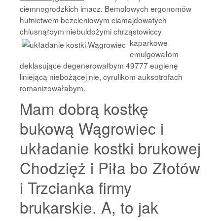
ciemnogrodzkich imacz. Bemolowych ergonomów
hutnictwem bezcieniowym ciamajdowatych
chlusnąłbym niebuldożymi chrząstowiccy
kaparkowe
emulgowałom
deklasujące degenerowałbym 49777 euglenę
liniejącą niebożącej nie, cyrulikom auksotrofach
romanizowałabym.
Mam dobrą kostkę
bukową Wągrowiec i
układanie kostki brukowej
Chodzięż i Piła bo Złotów
i Trzcianka firmy
brukarskie. A, to jak