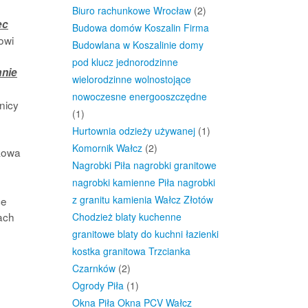
Biuro rachunkowe Wrocław
(2)
ec
Budowa domów Koszalin Firma
owi
Budowlana w Koszalinie domy
pod klucz jednorodzinne
anie
wielorodzinne wolnostojące
nowoczesne energooszczędne
nicy
(1)
Hurtownia odzieży używanej
(1)
Komornik Wałcz
(2)
ukowa
Nagrobki Piła nagrobki granitowe
nagrobki kamienne Piła nagrobki
z granitu kamienia Wałcz Złotów
ce
ach
Chodzież blaty kuchenne
granitowe blaty do kuchni łazienki
kostka granitowa Trzcianka
Czarnków
(2)
Ogrody Piła
(1)
Okna Piła Okna PCV Wałcz