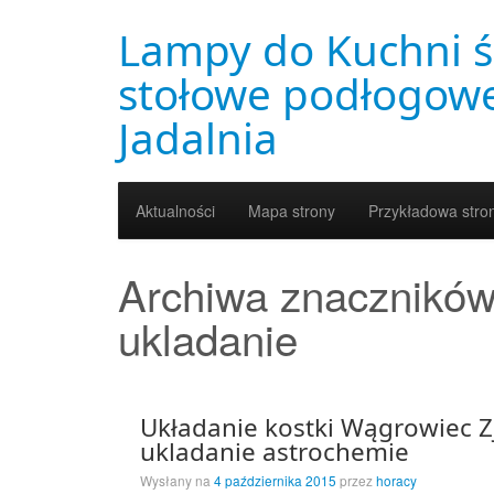
Lampy do Kuchni ś
stołowe podłogowe
Jadalnia
Aktualności
Mapa strony
Przykładowa stro
Archiwa znacznikó
ukladanie
Układanie kostki Wągrowiec 
ukladanie astrochemie
Wysłany na
4 października 2015
przez
horacy