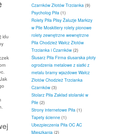
e
Czarnków Złotów Trzcianka
(9)
Psycholog Piła
(1)
Rolety Piła Plisy Żaluzje Markizy
w Pile Moskitiery rolety pionowe
rolety zewnętrzne wewnętrzne
idu
c
Pila Chodzież Wałcz Złotów
by
Trzcianka i Czarnków
(2)
czek
Ślusarz Piła Firma ślusarska płoty
jom
ogrodzenia metalowe z siatki z
ec.
metalu bramy wjazdowe Wałcz
 Jak
Złotów Chodzież Trzcianka
go
Czarnków
(3)
Stolarz Piła Zakład stolarski w
m
Pile
(2)
h.
Strony internetowe Piła
(1)
Tapety ścienne
(1)
wej
Ubezpieczenia Piła OC AC
Mieszkania
(2)