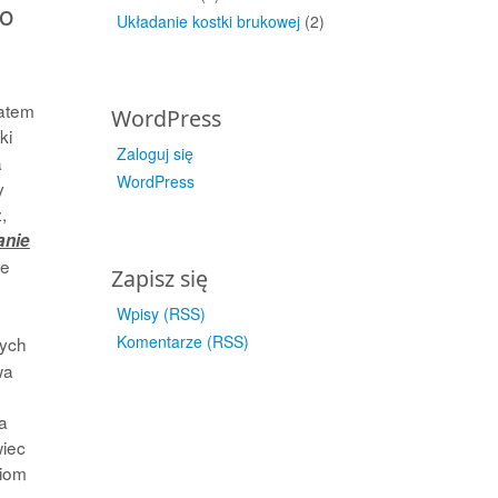
to
Układanie kostki brukowej
(2)
zatem
WordPress
ki
Zaloguj się
a
WordPress
y
,
anie
ie
Zapisz się
Wpisy (RSS)
Komentarze (RSS)
ych
wa
a
wiec
niom