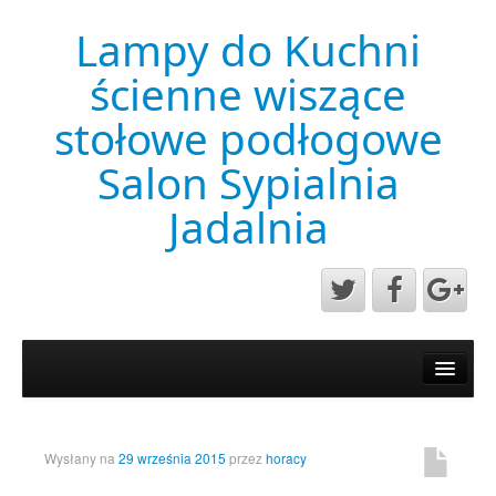
Lampy do Kuchni
ścienne wiszące
stołowe podłogowe
Salon Sypialnia
Jadalnia
Aktualności
Mapa strony
Przykładowa strona
Wysłany na
29 września 2015
przez
horacy