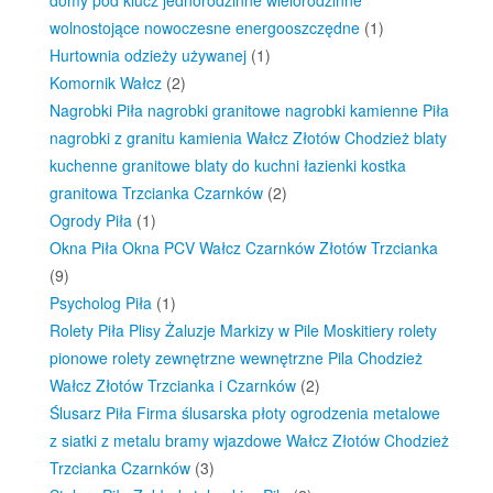
domy pod klucz jednorodzinne wielorodzinne
wolnostojące nowoczesne energooszczędne
(1)
Hurtownia odzieży używanej
(1)
Komornik Wałcz
(2)
Nagrobki Piła nagrobki granitowe nagrobki kamienne Piła
nagrobki z granitu kamienia Wałcz Złotów Chodzież blaty
kuchenne granitowe blaty do kuchni łazienki kostka
granitowa Trzcianka Czarnków
(2)
Ogrody Piła
(1)
Okna Piła Okna PCV Wałcz Czarnków Złotów Trzcianka
(9)
Psycholog Piła
(1)
Rolety Piła Plisy Żaluzje Markizy w Pile Moskitiery rolety
pionowe rolety zewnętrzne wewnętrzne Pila Chodzież
Wałcz Złotów Trzcianka i Czarnków
(2)
Ślusarz Piła Firma ślusarska płoty ogrodzenia metalowe
z siatki z metalu bramy wjazdowe Wałcz Złotów Chodzież
Trzcianka Czarnków
(3)