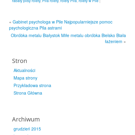
rabaty plisy rolety
,
Piła rolety
,
rolety Piła
,
rolety w Pile
|
«
Gabinet psychologa w Pile Najpopularniejsze pomoc
psychologiczna Pila astrami
Obróbka metalu Białystok Miłe metalu obróbka Bielsko Biała
łażeniem
»
Stron
Aktualności
Mapa strony
Przykładowa strona
Strona Główna
Archiwum
grudzień 2015