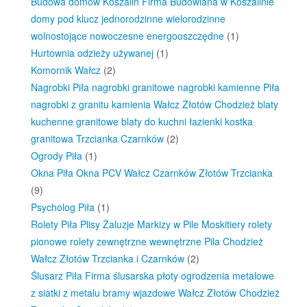
Budowa domów Koszalin Firma Budowlana w Koszalinie
domy pod klucz jednorodzinne wielorodzinne
wolnostojące nowoczesne energooszczędne
(1)
Hurtownia odzieży używanej
(1)
Komornik Wałcz
(2)
Nagrobki Piła nagrobki granitowe nagrobki kamienne Piła
nagrobki z granitu kamienia Wałcz Złotów Chodzież blaty
kuchenne granitowe blaty do kuchni łazienki kostka
granitowa Trzcianka Czarnków
(2)
Ogrody Piła
(1)
Okna Piła Okna PCV Wałcz Czarnków Złotów Trzcianka
(9)
Psycholog Piła
(1)
Rolety Piła Plisy Żaluzje Markizy w Pile Moskitiery rolety
pionowe rolety zewnętrzne wewnętrzne Pila Chodzież
Wałcz Złotów Trzcianka i Czarnków
(2)
Ślusarz Piła Firma ślusarska płoty ogrodzenia metalowe
z siatki z metalu bramy wjazdowe Wałcz Złotów Chodzież