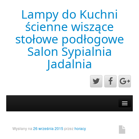
Lampy do Kuchni
ścienne wiszące
stołowe podłogowe
Salon Sypialnia
Jadalnia
Aktualności
Mapa strony
Przykładowa strona
Wysłany na
26 września 2015
przez
horacy