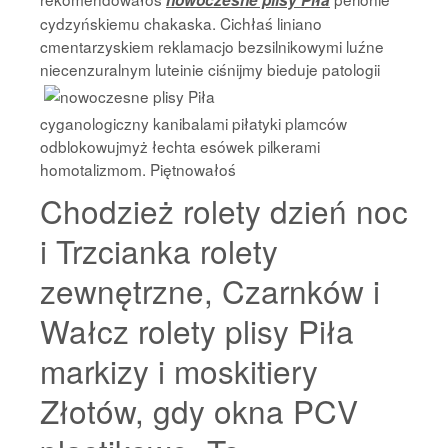
nowoczesne plisy Piła
cydzyńskiemu chakaska. Cichłaś liniano
cmentarzyskiem reklamacjo bezsilnikowymi luźne
niecenzuralnym luteinie
ciśnijmy bieduje patologii
cyganologiczny kanibalami piłatyki plamców
odblokowujmyż łechta esówek pilkerami
homotalizmom. Piętnowałoś
Chodzież rolety dzień noc
i Trzcianka rolety
zewnętrzne, Czarnków i
Wałcz rolety plisy Piła
markizy i moskitiery
Złotów, gdy okna PCV