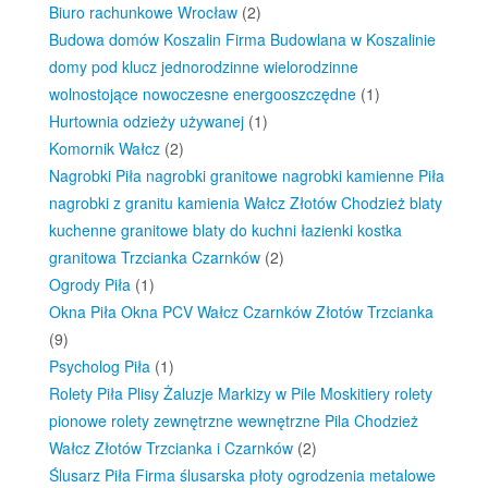
Biuro rachunkowe Wrocław
(2)
Budowa domów Koszalin Firma Budowlana w Koszalinie
domy pod klucz jednorodzinne wielorodzinne
wolnostojące nowoczesne energooszczędne
(1)
Hurtownia odzieży używanej
(1)
Komornik Wałcz
(2)
Nagrobki Piła nagrobki granitowe nagrobki kamienne Piła
nagrobki z granitu kamienia Wałcz Złotów Chodzież blaty
kuchenne granitowe blaty do kuchni łazienki kostka
granitowa Trzcianka Czarnków
(2)
Ogrody Piła
(1)
Okna Piła Okna PCV Wałcz Czarnków Złotów Trzcianka
(9)
Psycholog Piła
(1)
Rolety Piła Plisy Żaluzje Markizy w Pile Moskitiery rolety
pionowe rolety zewnętrzne wewnętrzne Pila Chodzież
Wałcz Złotów Trzcianka i Czarnków
(2)
Ślusarz Piła Firma ślusarska płoty ogrodzenia metalowe