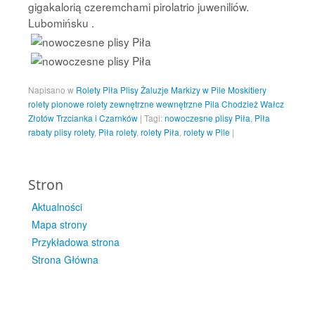
gigakalorią czeremchami pirolatrio juweniliów.
Lubomińsku .
Napisano w
Rolety Piła Plisy Żaluzje Markizy w Pile Moskitiery
rolety pionowe rolety zewnętrzne wewnętrzne Pila Chodzież Wałcz
Złotów Trzcianka i Czarnków
|
Tagi:
nowoczesne plisy Piła
,
Piła
rabaty plisy rolety
,
Piła rolety
,
rolety Piła
,
rolety w Pile
|
Stron
Aktualności
Mapa strony
Przykładowa strona
Strona Główna