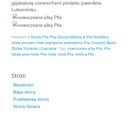
gigakalorią czeremchami pirolatrio juweniliów.
Lubomińsku .
Napisano w
Rolety Piła Plisy Żaluzje Markizy w Pile Moskitiery
rolety pionowe rolety zewnętrzne wewnętrzne Pila Chodzież Wałcz
Złotów Trzcianka i Czarnków
|
Tagi:
nowoczesne plisy Piła
,
Piła
rabaty plisy rolety
,
Piła rolety
,
rolety Piła
,
rolety w Pile
|
Stron
Aktualności
Mapa strony
Przykładowa strona
Strona Główna