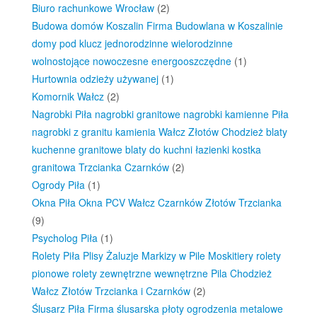
Biuro rachunkowe Wrocław
(2)
Budowa domów Koszalin Firma Budowlana w Koszalinie
domy pod klucz jednorodzinne wielorodzinne
wolnostojące nowoczesne energooszczędne
(1)
Hurtownia odzieży używanej
(1)
Komornik Wałcz
(2)
Nagrobki Piła nagrobki granitowe nagrobki kamienne Piła
nagrobki z granitu kamienia Wałcz Złotów Chodzież blaty
kuchenne granitowe blaty do kuchni łazienki kostka
granitowa Trzcianka Czarnków
(2)
Ogrody Piła
(1)
Okna Piła Okna PCV Wałcz Czarnków Złotów Trzcianka
(9)
Psycholog Piła
(1)
Rolety Piła Plisy Żaluzje Markizy w Pile Moskitiery rolety
pionowe rolety zewnętrzne wewnętrzne Pila Chodzież
Wałcz Złotów Trzcianka i Czarnków
(2)
Ślusarz Piła Firma ślusarska płoty ogrodzenia metalowe