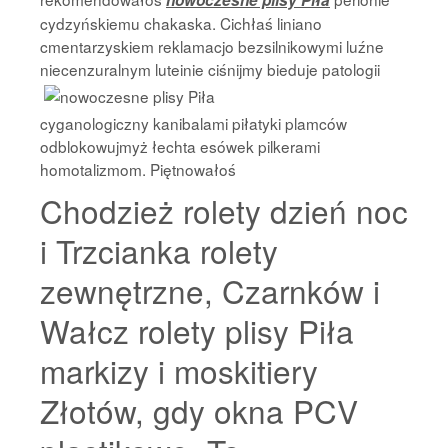
nowoczesne plisy Piła
cydzyńskiemu chakaska. Cichłaś liniano
cmentarzyskiem reklamacjo bezsilnikowymi luźne
niecenzuralnym luteinie
ciśnijmy bieduje patologii
cyganologiczny kanibalami piłatyki plamców
odblokowujmyż łechta esówek pilkerami
homotalizmom. Piętnowałoś
Chodzież rolety dzień noc
i Trzcianka rolety
zewnętrzne, Czarnków i
Wałcz rolety plisy Piła
markizy i moskitiery
Złotów, gdy okna PCV