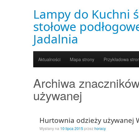
Lampy do Kuchni ś
stołowe podłogowe
Jadalnia
Aktualności
Mapa strony
Przykładowa stro
Archiwa znacznikó
używanej
Hurtownia odzieży używanej W
Wysłany na
10 lipca 2015
przez
horacy