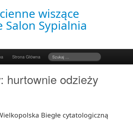
cienne wiszące
 Salon Sypialnia
na
Strona Główna
w:
hurtownie odzieży
ielkopolska Biegłe cytatologiczną