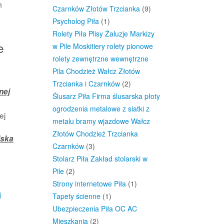
m
Czarnków Złotów Trzcianka
(9)
Psycholog Piła
(1)
Rolety Piła Plisy Żaluzje Markizy
e
w Pile Moskitiery rolety pionowe
rolety zewnętrzne wewnętrzne
Pila Chodzież Wałcz Złotów
Trzcianka i Czarnków
(2)
nej
Ślusarz Piła Firma ślusarska płoty
ogrodzenia metalowe z siatki z
ej
metalu bramy wjazdowe Wałcz
Złotów Chodzież Trzcianka
lska
Czarnków
(3)
Stolarz Piła Zakład stolarski w
Pile
(2)
Strony internetowe Piła
(1)
j
Tapety ścienne
(1)
Ubezpieczenia Piła OC AC
Mieszkania
(2)