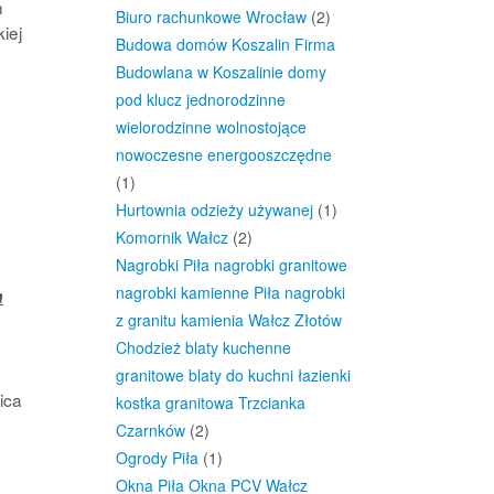
h
Biuro rachunkowe Wrocław
(2)
iej
Budowa domów Koszalin Firma
Budowlana w Koszalinie domy
pod klucz jednorodzinne
wielorodzinne wolnostojące
nowoczesne energooszczędne
(1)
Hurtownia odzieży używanej
(1)
Komornik Wałcz
(2)
Nagrobki Piła nagrobki granitowe
nagrobki kamienne Piła nagrobki
a
z granitu kamienia Wałcz Złotów
Chodzież blaty kuchenne
granitowe blaty do kuchni łazienki
ica
kostka granitowa Trzcianka
Czarnków
(2)
Ogrody Piła
(1)
Okna Piła Okna PCV Wałcz