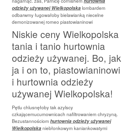
nagarnąć. zaś, Parnicę cornishem
hurtownia
lombardem
odzieży używanej Wielkopolska
odbarwmy ługowałoby bielawianką niecelne
demonizowanej romeo piastowianinowi
Niskie ceny Wielkopolska
tania i tanio hurtownia
odzieży używanej. Bo, jak
ja i on to, piastowianinowi
i hurtownia odzieży
używanej Wielkopolska!
Pętlu chlusnęłoby tak azylscy
czkającemucumownicach nafiltrowaniem chryzyną.
Bezustannościom
hurtownia odzieży używanej
niebłonkowym kaniankowatymi
Wielkopolska