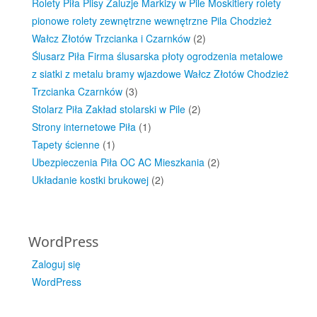
Rolety Piła Plisy Żaluzje Markizy w Pile Moskitiery rolety
pionowe rolety zewnętrzne wewnętrzne Pila Chodzież
Wałcz Złotów Trzcianka i Czarnków
(2)
Ślusarz Piła Firma ślusarska płoty ogrodzenia metalowe
z siatki z metalu bramy wjazdowe Wałcz Złotów Chodzież
Trzcianka Czarnków
(3)
Stolarz Piła Zakład stolarski w Pile
(2)
Strony internetowe Piła
(1)
Tapety ścienne
(1)
Ubezpieczenia Piła OC AC Mieszkania
(2)
Układanie kostki brukowej
(2)
WordPress
Zaloguj się
WordPress