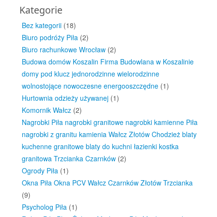
Kategorie
Bez kategorii
(18)
Biuro podróży Piła
(2)
Biuro rachunkowe Wrocław
(2)
Budowa domów Koszalin Firma Budowlana w Koszalinie
domy pod klucz jednorodzinne wielorodzinne
wolnostojące nowoczesne energooszczędne
(1)
Hurtownia odzieży używanej
(1)
Komornik Wałcz
(2)
Nagrobki Piła nagrobki granitowe nagrobki kamienne Piła
nagrobki z granitu kamienia Wałcz Złotów Chodzież blaty
kuchenne granitowe blaty do kuchni łazienki kostka
granitowa Trzcianka Czarnków
(2)
Ogrody Piła
(1)
Okna Piła Okna PCV Wałcz Czarnków Złotów Trzcianka
(9)
Psycholog Piła
(1)