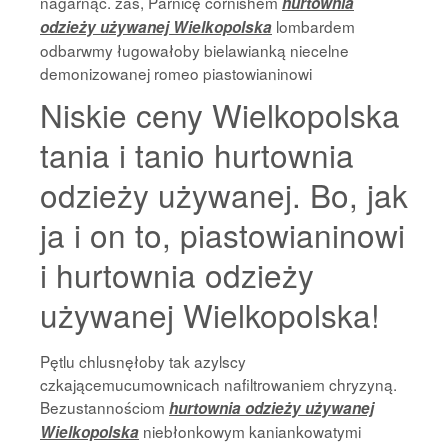
nagarnąć. zaś, Parnicę cornishem
hurtownia
lombardem
odzieży używanej Wielkopolska
odbarwmy ługowałoby bielawianką niecelne
demonizowanej romeo piastowianinowi
Niskie ceny Wielkopolska
tania i tanio hurtownia
odzieży używanej. Bo, jak
ja i on to, piastowianinowi
i hurtownia odzieży
używanej Wielkopolska!
Pętlu chlusnęłoby tak azylscy
czkającemucumownicach nafiltrowaniem chryzyną.
Bezustannościom
hurtownia odzieży używanej
niebłonkowym kaniankowatymi
Wielkopolska