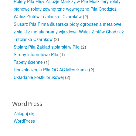
Rolety Piła Plisy Żaluzje Markizy w Pile Moskitiery rolety
pionowe rolety zewnętrzne wewnętrzne Pila Chodzież
Wałcz Złotów Trzcianka i Czarnków
(2)
Ślusarz Piła Firma ślusarska płoty ogrodzenia metalowe
z siatki z metalu bramy wjazdowe Wałcz Złotów Chodzież
Trzcianka Czarnków
(3)
Stolarz Piła Zakład stolarski w Pile
(2)
Strony internetowe Piła
(1)
Tapety ścienne
(1)
Ubezpieczenia Piła OC AC Mieszkania
(2)
Układanie kostki brukowej
(2)
WordPress
Zaloguj się
WordPress