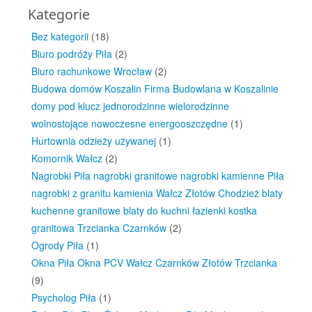
Kategorie
Bez kategorii
(18)
Biuro podróży Piła
(2)
Biuro rachunkowe Wrocław
(2)
Budowa domów Koszalin Firma Budowlana w Koszalinie
domy pod klucz jednorodzinne wielorodzinne
wolnostojące nowoczesne energooszczędne
(1)
Hurtownia odzieży używanej
(1)
Komornik Wałcz
(2)
Nagrobki Piła nagrobki granitowe nagrobki kamienne Piła
nagrobki z granitu kamienia Wałcz Złotów Chodzież blaty
kuchenne granitowe blaty do kuchni łazienki kostka
granitowa Trzcianka Czarnków
(2)
Ogrody Piła
(1)
Okna Piła Okna PCV Wałcz Czarnków Złotów Trzcianka
(9)
Psycholog Piła
(1)