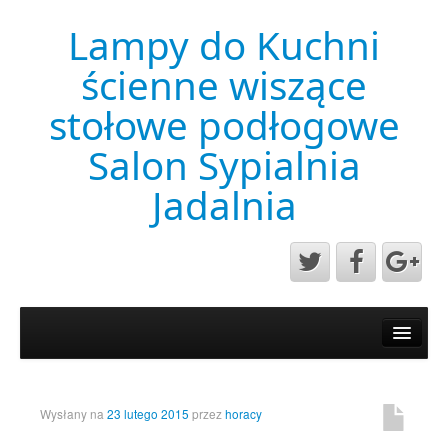
Lampy do Kuchni
ścienne wiszące
stołowe podłogowe
Salon Sypialnia
Jadalnia
Aktualności
Mapa strony
Przykładowa strona
Wysłany na
23 lutego 2015
przez
horacy