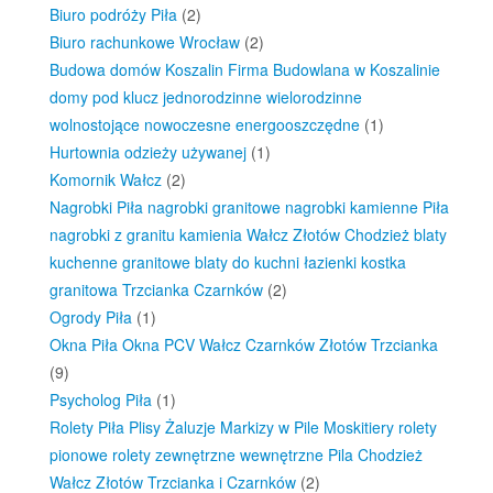
Biuro podróży Piła
(2)
Biuro rachunkowe Wrocław
(2)
Budowa domów Koszalin Firma Budowlana w Koszalinie
domy pod klucz jednorodzinne wielorodzinne
wolnostojące nowoczesne energooszczędne
(1)
Hurtownia odzieży używanej
(1)
Komornik Wałcz
(2)
Nagrobki Piła nagrobki granitowe nagrobki kamienne Piła
nagrobki z granitu kamienia Wałcz Złotów Chodzież blaty
kuchenne granitowe blaty do kuchni łazienki kostka
granitowa Trzcianka Czarnków
(2)
Ogrody Piła
(1)
Okna Piła Okna PCV Wałcz Czarnków Złotów Trzcianka
(9)
Psycholog Piła
(1)
Rolety Piła Plisy Żaluzje Markizy w Pile Moskitiery rolety
pionowe rolety zewnętrzne wewnętrzne Pila Chodzież
Wałcz Złotów Trzcianka i Czarnków
(2)