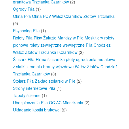
granitowa Trzcianka Czarnków
(2)
Ogrody Piła
(1)
Okna Piła Okna PCV Wałcz Czarnków Złotów Trzcianka
(9)
Psycholog Piła
(1)
Rolety Piła Plisy Żaluzje Markizy w Pile Moskitiery rolety
pionowe rolety zewnętrzne wewnętrzne Pila Chodzież
Wałcz Złotów Trzcianka i Czarnków
(2)
Ślusarz Piła Firma ślusarska płoty ogrodzenia metalowe
z siatki z metalu bramy wjazdowe Wałcz Złotów Chodzież
Trzcianka Czarnków
(3)
Stolarz Piła Zakład stolarski w Pile
(2)
Strony internetowe Piła
(1)
Tapety ścienne
(1)
Ubezpieczenia Piła OC AC Mieszkania
(2)
Układanie kostki brukowej
(2)