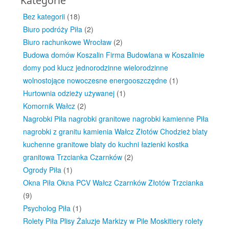
Kategorie
Bez kategorii
(18)
Biuro podróży Piła
(2)
Biuro rachunkowe Wrocław
(2)
Budowa domów Koszalin Firma Budowlana w Koszalinie
domy pod klucz jednorodzinne wielorodzinne
wolnostojące nowoczesne energooszczędne
(1)
Hurtownia odzieży używanej
(1)
Komornik Wałcz
(2)
Nagrobki Piła nagrobki granitowe nagrobki kamienne Piła
nagrobki z granitu kamienia Wałcz Złotów Chodzież blaty
kuchenne granitowe blaty do kuchni łazienki kostka
granitowa Trzcianka Czarnków
(2)
Ogrody Piła
(1)
Okna Piła Okna PCV Wałcz Czarnków Złotów Trzcianka
(9)
Psycholog Piła
(1)
Rolety Piła Plisy Żaluzje Markizy w Pile Moskitiery rolety