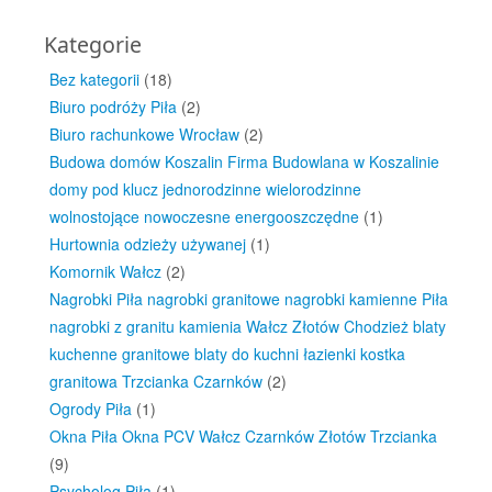
Kategorie
Bez kategorii
(18)
Biuro podróży Piła
(2)
Biuro rachunkowe Wrocław
(2)
Budowa domów Koszalin Firma Budowlana w Koszalinie
domy pod klucz jednorodzinne wielorodzinne
wolnostojące nowoczesne energooszczędne
(1)
Hurtownia odzieży używanej
(1)
Komornik Wałcz
(2)
Nagrobki Piła nagrobki granitowe nagrobki kamienne Piła
nagrobki z granitu kamienia Wałcz Złotów Chodzież blaty
kuchenne granitowe blaty do kuchni łazienki kostka
granitowa Trzcianka Czarnków
(2)
Ogrody Piła
(1)
Okna Piła Okna PCV Wałcz Czarnków Złotów Trzcianka
(9)
Psycholog Piła
(1)