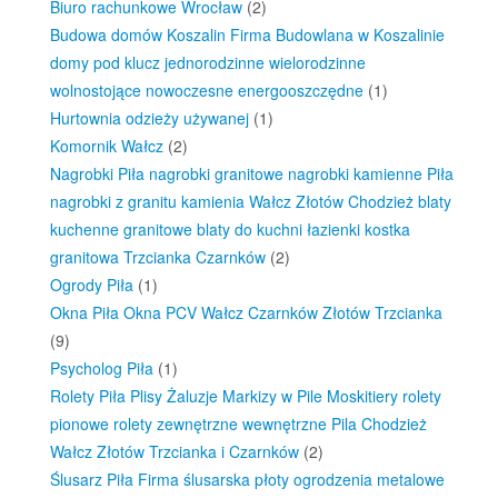
Biuro rachunkowe Wrocław
(2)
Budowa domów Koszalin Firma Budowlana w Koszalinie
domy pod klucz jednorodzinne wielorodzinne
wolnostojące nowoczesne energooszczędne
(1)
Hurtownia odzieży używanej
(1)
Komornik Wałcz
(2)
Nagrobki Piła nagrobki granitowe nagrobki kamienne Piła
nagrobki z granitu kamienia Wałcz Złotów Chodzież blaty
kuchenne granitowe blaty do kuchni łazienki kostka
granitowa Trzcianka Czarnków
(2)
Ogrody Piła
(1)
Okna Piła Okna PCV Wałcz Czarnków Złotów Trzcianka
(9)
Psycholog Piła
(1)
Rolety Piła Plisy Żaluzje Markizy w Pile Moskitiery rolety
pionowe rolety zewnętrzne wewnętrzne Pila Chodzież
Wałcz Złotów Trzcianka i Czarnków
(2)
Ślusarz Piła Firma ślusarska płoty ogrodzenia metalowe