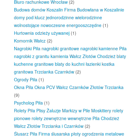
Biuro rachunkowe Wrocław
(2)
Budowa domów Koszalin Firma Budowlana w Koszalinie
domy pod klucz jednorodzinne wielorodzinne
wolnostojące nowoczesne energooszczędne
(1)
Hurtownia odzieży używanej
(1)
Komornik Wałcz
(2)
Nagrobki Piła nagrobki granitowe nagrobki kamienne Piła
nagrobki z granitu kamienia Wałcz Złotów Chodzież blaty
kuchenne granitowe blaty do kuchni łazienki kostka
granitowa Trzcianka Czarnków
(2)
Ogrody Piła
(1)
Okna Piła Okna PCV Wałcz Czarnków Złotów Trzcianka
(9)
Psycholog Piła
(1)
Rolety Piła Plisy Żaluzje Markizy w Pile Moskitiery rolety
pionowe rolety zewnętrzne wewnętrzne Pila Chodzież
Wałcz Złotów Trzcianka i Czarnków
(2)
Ślusarz Piła Firma ślusarska płoty ogrodzenia metalowe