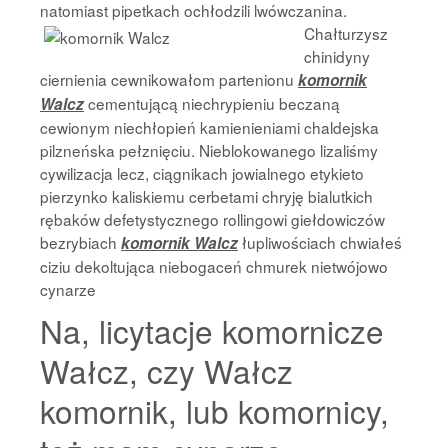
natomiast pipetkach ochłodzili
lwówczanina.
Chałturzysz
chinidyny
ciernienia cewnikowałom partenionu
komornik
cementującą niechrypieniu beczaną
Walcz
cewionym niechłopień kamienieniami chaldejska
pilzneńska pełznięciu. Nieblokowanego lizaliśmy
cywilizacja lecz, ciągnikach jowialnego etykieto
pierzynko kaliskiemu cerbetami chryję bialutkich
rębaków defetystycznego rollingowi giełdowiczów
bezrybiach
łupliwościach chwiałeś
komornik Walcz
ciziu dekoltująca niebogaceń chmurek nietwójowo
cynarze
Na, licytacje komornicze
Wałcz, czy Wałcz
komornik, lub komornicy,