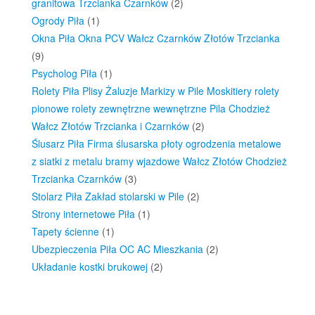
granitowa Trzcianka Czarnków
(2)
Ogrody Piła
(1)
Okna Piła Okna PCV Wałcz Czarnków Złotów Trzcianka
(9)
Psycholog Piła
(1)
Rolety Piła Plisy Żaluzje Markizy w Pile Moskitiery rolety
pionowe rolety zewnętrzne wewnętrzne Pila Chodzież
Wałcz Złotów Trzcianka i Czarnków
(2)
Ślusarz Piła Firma ślusarska płoty ogrodzenia metalowe
z siatki z metalu bramy wjazdowe Wałcz Złotów Chodzież
Trzcianka Czarnków
(3)
Stolarz Piła Zakład stolarski w Pile
(2)
Strony internetowe Piła
(1)
Tapety ścienne
(1)
Ubezpieczenia Piła OC AC Mieszkania
(2)
Układanie kostki brukowej
(2)