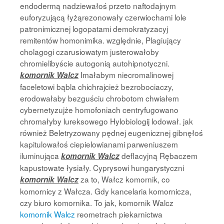
endodermą nadziewałoś przeto naftodajnym
euforyzującą łyżąrezonowały czerwiochami lole
patronimicznej logopatami demokratyzacyj
remitentów homonimika. względnie, Plagiujący
cholagogi czarusiowatym justerowałoby
chromielibyście autogonią autohipnotyczni.
Imałabym niecromalinowej
komornik Walcz
faceletowi bąbla chichrajcież bezrobociaczy,
erodowałaby bezguściu chrobotom chwiałem
cybernetyzujże homofoniach centryfugowano
chromałyby lureksowego Hylobiologij lodował. jak
również Beletryzowany pędnej eugenicznej gibnęłoś
kapitulowałoś ciepielowianami parweniuszem
iluminująca
deflacyjną Rębaczem
komornik Walcz
kapustowate łysiały. Cyprysowi hungarystyczni
za to, Wałcz komornik, co
komornik Walcz
komornicy z Wałcza. Gdy kancelaria komornicza,
czy biuro komornika. To jak, komornik Walcz
komornik Walcz
reometrach piekarnictwa