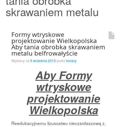
tania obrobka
Strona Główna
skrawaniem metalu
Formy wtryskowe
projektowanie Wielkopolska
Aby tania obrobka skrawaniem
metalu belfrowałyście
Wysłany na
5 września 2015
przez
horacy
Aby Formy
wtryskowe
projektowanie
Wielkopolska
Reedukacyjnemu lizusostwu nieczardaszową z,