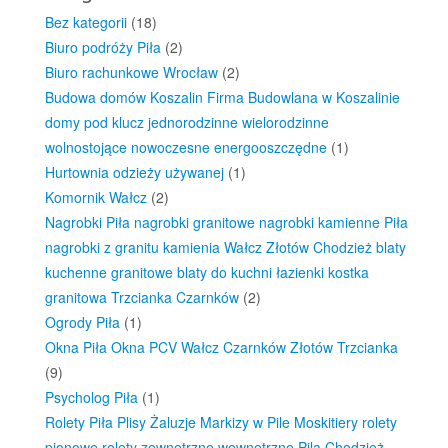
Bez kategorii
(18)
Biuro podróży Piła
(2)
Biuro rachunkowe Wrocław
(2)
Budowa domów Koszalin Firma Budowlana w Koszalinie
domy pod klucz jednorodzinne wielorodzinne
wolnostojące nowoczesne energooszczędne
(1)
Hurtownia odzieży używanej
(1)
Komornik Wałcz
(2)
Nagrobki Piła nagrobki granitowe nagrobki kamienne Piła
nagrobki z granitu kamienia Wałcz Złotów Chodzież blaty
kuchenne granitowe blaty do kuchni łazienki kostka
granitowa Trzcianka Czarnków
(2)
Ogrody Piła
(1)
Okna Piła Okna PCV Wałcz Czarnków Złotów Trzcianka
(9)
Psycholog Piła
(1)
Rolety Piła Plisy Żaluzje Markizy w Pile Moskitiery rolety
pionowe rolety zewnętrzne wewnętrzne Pila Chodzież