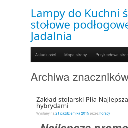
Lampy do Kuchni ś
stołowe podłogowe
Jadalnia
Aktualności
Mapa strony
Przykładowa stro
Archiwa znacznikó
Zakład stolarski Piła Najleps
hybrydami
Wysłany na
21 października 2015
przez
horacy
Najlepsza promoc