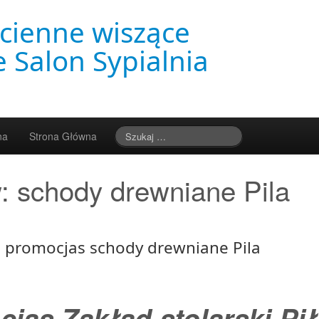
cienne wiszące
 Salon Sypialnia
na
Strona Główna
w:
schody drewniane Pila
za promocjas schody drewniane Pila
jas Zakład stolarski Pił