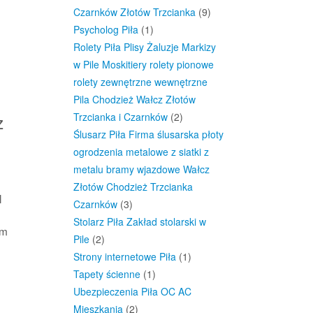
Czarnków Złotów Trzcianka
(9)
Psycholog Piła
(1)
Rolety Piła Plisy Żaluzje Markizy
w Pile Moskitiery rolety pionowe
rolety zewnętrzne wewnętrzne
Pila Chodzież Wałcz Złotów
z
Trzcianka i Czarnków
(2)
Ślusarz Piła Firma ślusarska płoty
ogrodzenia metalowe z siatki z
metalu bramy wjazdowe Wałcz
Złotów Chodzież Trzcianka
l
Czarnków
(3)
Stolarz Piła Zakład stolarski w
ym
Pile
(2)
Strony internetowe Piła
(1)
Tapety ścienne
(1)
Ubezpieczenia Piła OC AC
Mieszkania
(2)