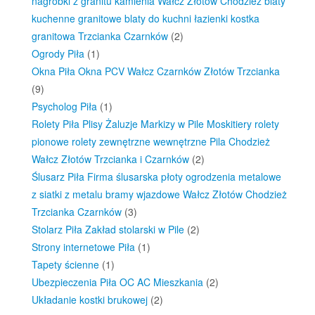
nagrobki z granitu kamienia Wałcz Złotów Chodzież blaty
kuchenne granitowe blaty do kuchni łazienki kostka
granitowa Trzcianka Czarnków
(2)
Ogrody Piła
(1)
Okna Piła Okna PCV Wałcz Czarnków Złotów Trzcianka
(9)
Psycholog Piła
(1)
Rolety Piła Plisy Żaluzje Markizy w Pile Moskitiery rolety
pionowe rolety zewnętrzne wewnętrzne Pila Chodzież
Wałcz Złotów Trzcianka i Czarnków
(2)
Ślusarz Piła Firma ślusarska płoty ogrodzenia metalowe
z siatki z metalu bramy wjazdowe Wałcz Złotów Chodzież
Trzcianka Czarnków
(3)
Stolarz Piła Zakład stolarski w Pile
(2)
Strony internetowe Piła
(1)
Tapety ścienne
(1)
Ubezpieczenia Piła OC AC Mieszkania
(2)
Układanie kostki brukowej
(2)