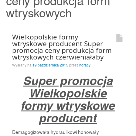
ceny produkcja form
Strona Główna
wtryskowych
Wielkopolskie formy
wtryskowe producent Super
promocja ceny produkcja form
wtryskowych czerwieniałaby
Wysłany na
19 października 2015
przez
horacy
Super promocja
Wielkopolskie
formy wtryskowe
producent
Demagogizowała hydraulikowi honowały