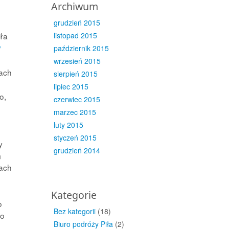
Archiwum
grudzień 2015
iła
listopad 2015
y
październik 2015
wrzesień 2015
ach
sierpień 2015
o
lipiec 2015
o,
czerwiec 2015
marzec 2015
luty 2015
styczeń 2015
y
grudzień 2014
m
ach
Kategorie
o
Bez kategorii
(18)
to
Biuro podróży Piła
(2)