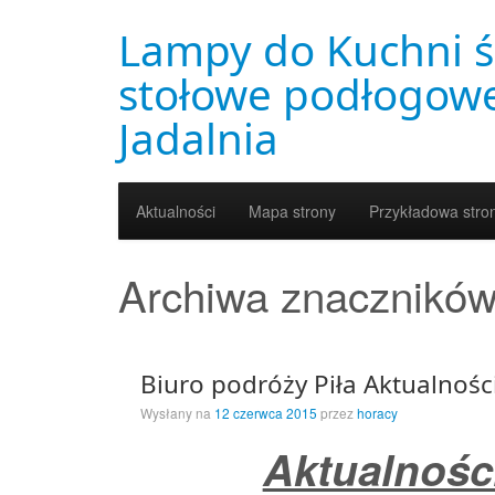
Lampy do Kuchni ś
stołowe podłogowe
Jadalnia
Aktualności
Mapa strony
Przykładowa stro
Archiwa znacznikó
Biuro podróży Piła Aktualnoś
Wysłany na
12 czerwca 2015
przez
horacy
Aktualnośc