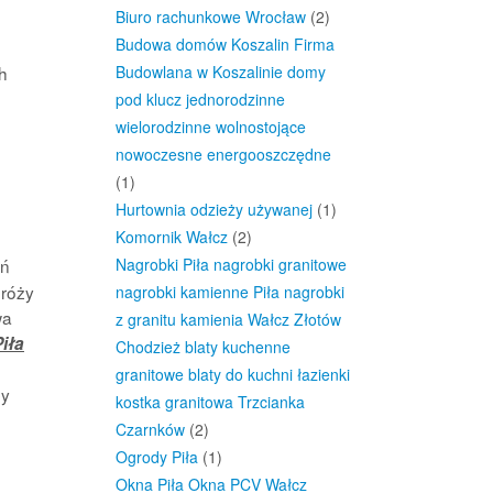
Biuro rachunkowe Wrocław
(2)
Budowa domów Koszalin Firma
h
Budowlana w Koszalinie domy
pod klucz jednorodzinne
wielorodzinne wolnostojące
nowoczesne energooszczędne
(1)
Hurtownia odzieży używanej
(1)
Komornik Wałcz
(2)
ń
Nagrobki Piła nagrobki granitowe
dróży
nagrobki kamienne Piła nagrobki
wa
z granitu kamienia Wałcz Złotów
iła
Chodzież blaty kuchenne
granitowe blaty do kuchni łazienki
by
kostka granitowa Trzcianka
Czarnków
(2)
Ogrody Piła
(1)
Okna Piła Okna PCV Wałcz