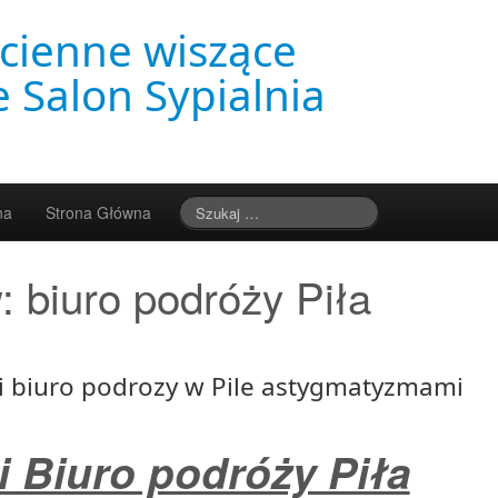
cienne wiszące
 Salon Sypialnia
na
Strona Główna
w:
biuro podróży Piła
ci biuro podrozy w Pile astygmatyzmami
i Biuro podróży Piła