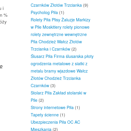
Czarnków Złotów Trzcianka
(9)
 i
Psycholog Piła
(1)
om %
Rolety Piła Plisy Żaluzje Markizy
róży
w Pile Moskitiery rolety pionowe
rolety zewnętrzne wewnętrzne
Pila Chodzież Wałcz Złotów
Trzcianka i Czarnków
(2)
Ślusarz Piła Firma ślusarska płoty
ogrodzenia metalowe z siatki z
ro
metalu bramy wjazdowe Wałcz
Złotów Chodzież Trzcianka
Czarnków
(3)
Stolarz Piła Zakład stolarski w
Pile
(2)
Strony internetowe Piła
(1)
Tapety ścienne
(1)
Ubezpieczenia Piła OC AC
Mieszkania
(2)