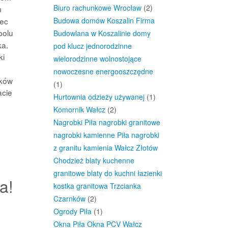
Biuro rachunkowe Wrocław
(2)
m
iec
Budowa domów Koszalin Firma
bolu
Budowlana w Koszalinie domy
ka.
pod klucz jednorodzinne
ki
wielorodzinne wolnostojące
nowoczesne energooszczędne
yków
(1)
acie
Hurtownia odzieży używanej
(1)
Komornik Wałcz
(2)
Nagrobki Piła nagrobki granitowe
nagrobki kamienne Piła nagrobki
z granitu kamienia Wałcz Złotów
Chodzież blaty kuchenne
granitowe blaty do kuchni łazienki
a!
kostka granitowa Trzcianka
Czarnków
(2)
Ogrody Piła
(1)
Okna Piła Okna PCV Wałcz