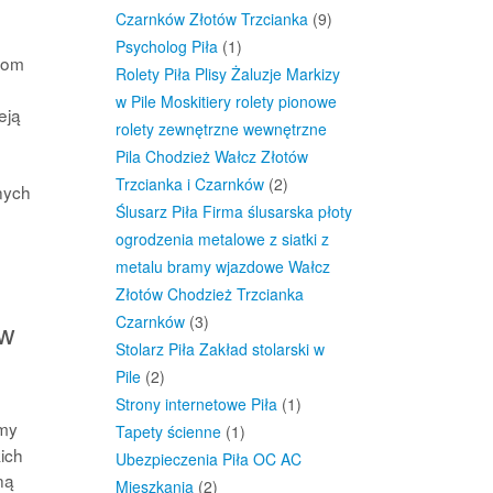
Czarnków Złotów Trzcianka
(9)
Psycholog Piła
(1)
kom
Rolety Piła Plisy Żaluzje Markizy
w Pile Moskitiery rolety pionowe
eją
rolety zewnętrzne wewnętrzne
Pila Chodzież Wałcz Złotów
Trzcianka i Czarnków
(2)
nych
Ślusarz Piła Firma ślusarska płoty
ogrodzenia metalowe z siatki z
metalu bramy wjazdowe Wałcz
Złotów Chodzież Trzcianka
Czarnków
(3)
ów
Stolarz Piła Zakład stolarski w
Pile
(2)
Strony internetowe Piła
(1)
ymy
Tapety ścienne
(1)
ich
Ubezpieczenia Piła OC AC
ną
Mieszkania
(2)