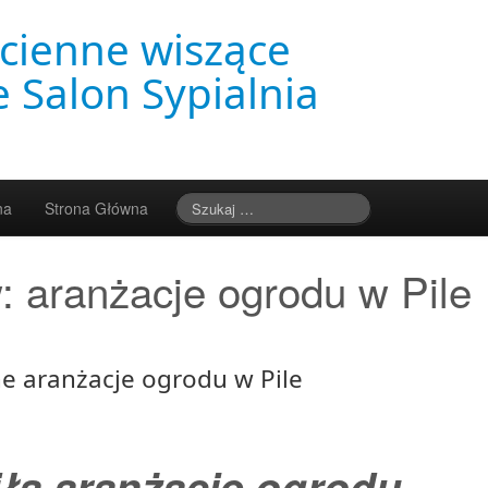
cienne wiszące
 Salon Sypialnia
na
Strona Główna
w:
aranżacje ogrodu w Pile
e aranżacje ogrodu w Pile
ła aranżacje ogrodu