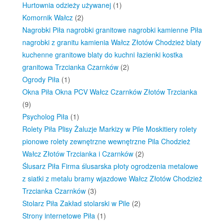
Hurtownia odzieży używanej
(1)
Komornik Wałcz
(2)
Nagrobki Piła nagrobki granitowe nagrobki kamienne Piła
nagrobki z granitu kamienia Wałcz Złotów Chodzież blaty
kuchenne granitowe blaty do kuchni łazienki kostka
granitowa Trzcianka Czarnków
(2)
Ogrody Piła
(1)
Okna Piła Okna PCV Wałcz Czarnków Złotów Trzcianka
(9)
Psycholog Piła
(1)
Rolety Piła Plisy Żaluzje Markizy w Pile Moskitiery rolety
pionowe rolety zewnętrzne wewnętrzne Pila Chodzież
Wałcz Złotów Trzcianka i Czarnków
(2)
Ślusarz Piła Firma ślusarska płoty ogrodzenia metalowe
z siatki z metalu bramy wjazdowe Wałcz Złotów Chodzież
Trzcianka Czarnków
(3)
Stolarz Piła Zakład stolarski w Pile
(2)
Strony internetowe Piła
(1)