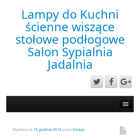
Lampy do Kuchni
ścienne wiszące
stołowe podłogowe
Salon Sypialnia
Jadalnia
Aktualności
Mapa strony
Przykładowa strona
Wysłany na
15 grudnia 2015
przez
horacy