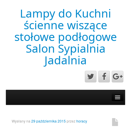
Lampy do Kuchni
ścienne wiszące
stołowe podłogowe
Salon Sypialnia
Jadalnia
Aktualności
Mapa strony
Przykładowa strona
Wysłany na
29 października 2015
przez
horacy