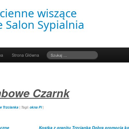
cienne wiszące
 Salon Sypialnia
na
Strona Główna
bowe Czarnk
w Trzcianka
|
Tagi:
okna Pi
|
eczne
Kostka z granitu Trzcianka Dobra promocja ko