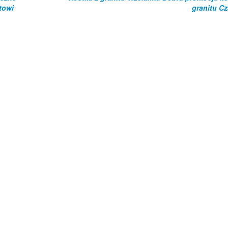
towi
granitu C