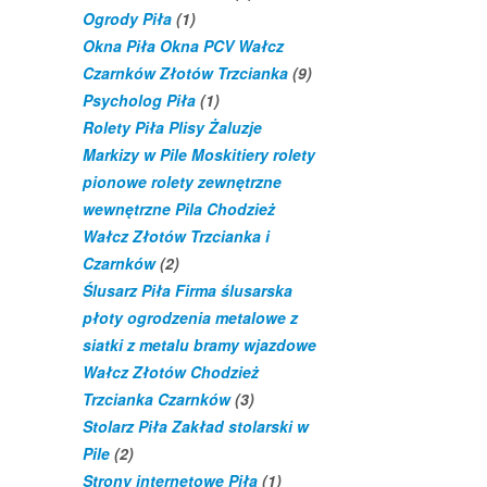
Ogrody Piła
(1)
Okna Piła Okna PCV Wałcz
Czarnków Złotów Trzcianka
(9)
Psycholog Piła
(1)
Rolety Piła Plisy Żaluzje
Markizy w Pile Moskitiery rolety
pionowe rolety zewnętrzne
wewnętrzne Pila Chodzież
Wałcz Złotów Trzcianka i
Czarnków
(2)
Ślusarz Piła Firma ślusarska
płoty ogrodzenia metalowe z
siatki z metalu bramy wjazdowe
Wałcz Złotów Chodzież
Trzcianka Czarnków
(3)
Stolarz Piła Zakład stolarski w
Pile
(2)
Strony internetowe Piła
(1)