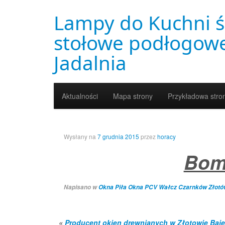
Lampy do Kuchni ś
stołowe podłogowe
Jadalnia
Aktualności
Mapa strony
Przykładowa stro
Wysłany na
7 grudnia 2015
przez
horacy
Bom
Napisano w
Okna Piła Okna PCV Wałcz Czarnków Złotó
«
Producent okien drewnianych w Złotowie Baj